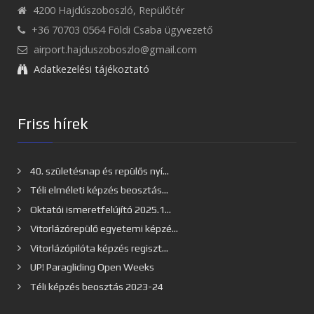
4200 Hajdúszoboszló, Repülőtér
+36 70703 0564 Földi Csaba ügyvezető
airport.hajduszoboszlo@gmail.com
Adatkezelési tájékoztató
Friss hírek
40. születésnap és repülős nyí...
Téli elméleti képzés beosztás...
Oktatói ismeretfelújító 2025.1...
Vitorlázórepülő egyetemi képzé...
Vitorlázópilóta képzés regiszt...
UP! Paragliding Open Weeks
Téli képzés beosztás 2023-24