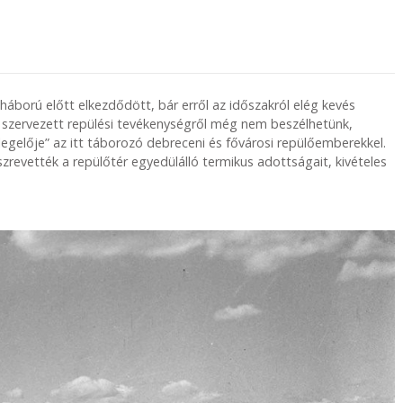
áború előtt elkezdődött, bár erről az időszakról elég kevés
 szervezett repülési tevékenységről még nem beszélhetünk,
egelője” az itt táborozó debreceni és fővárosi repülőemberekkel.
revették a repülőtér egyedülálló termikus adottságait, kivételes