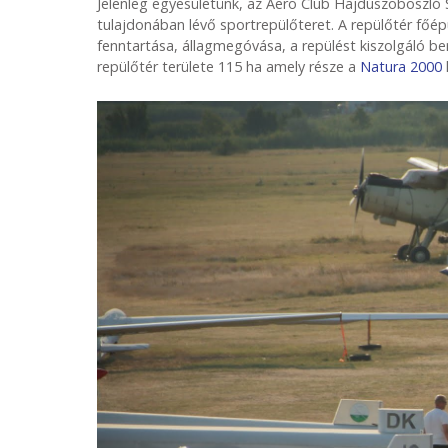
Jelenleg egyesületünk, az Aero Club Hajdúszoboszló
tulajdonában lévő sportrepülőteret. A repülőtér főé
fenntartása, állagmegóvása, a repülést kiszolgáló b
repülőtér területe 115 ha amely része a
Natura 2000