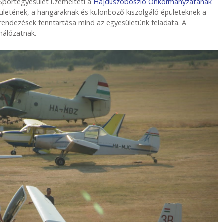
 Sportegyesület üzemelteti a
Hajdúszoboszló Önkormányzatának
pületének, a hangáraknak és különböző kiszolgáló épületeknek a
erendezések fenntartása mind az egyesületünk feladata. A
hálózatnak.