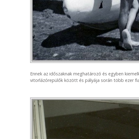
Ennek az időszaknak meghatározó és egyben kiemelk
vitorlázórepülők között és pályája során több ezer fi