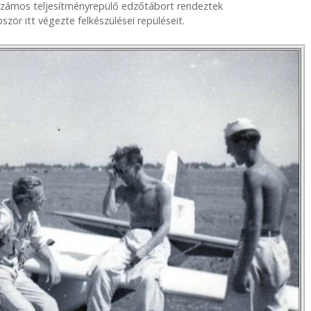
számos teljesítményrepülő edzőtábort rendeztek
zör itt végezte felkészülései repüléseit.