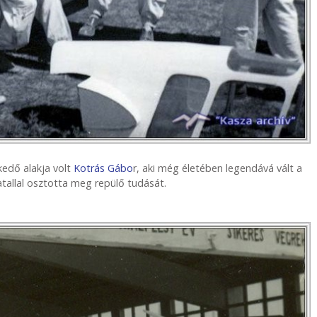
edő alakja volt
Kotrás Gábo
r, aki még életében legendává vált a
atallal osztotta meg repülő tudását.