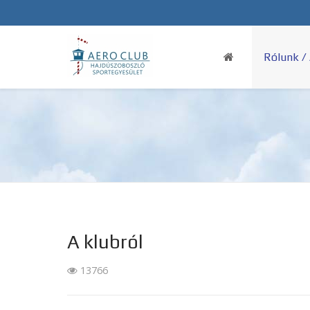
Rólunk /
A klubról
13766