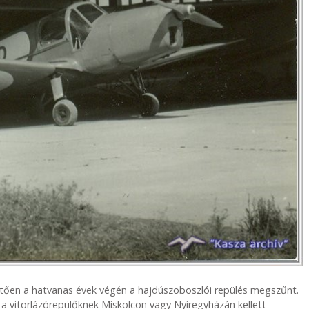
ően a hatvanas évek végén a hajdúszoboszlói repülés megszűnt.
 a vitorlázórepülőknek Miskolcon vagy Nyíregyházán kellett