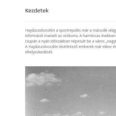
Kezdetek
Hajdúszoboszlón a sportrepülés már a második világh
információ maradt az utókorra. A harmincas években
csupán a nyári időszakban népesült be a város „nagyl
A Hajdúszoboszlón kísérletező emberek már ekkor ész
elhelyezkedését.