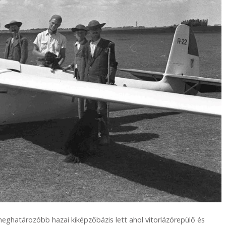
meghatározóbb hazai kiképzőbázis lett ahol vitorlázórepülő és