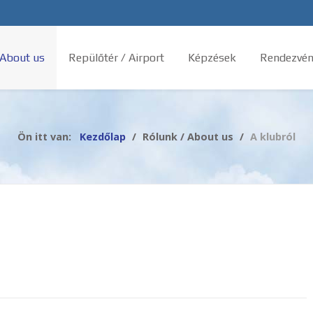
 About us
Repülőtér / Airport
Képzések
Rendezvén
Ön itt van:
Kezdőlap
Rólunk / About us
A klubról