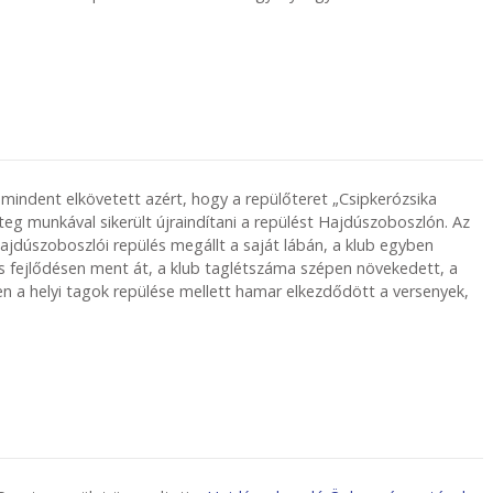
mindent elkövetett azért, hogy a repülőteret „Csipkerózsika
eg munkával sikerült újraindítani a repülést Hajdúszoboszlón. Az
úszoboszlói repülés megállt a saját lábán, a klub egyben
os fejlődésen ment át, a klub taglétszáma szépen növekedett, a
ren a helyi tagok repülése mellett hamar elkezdődött a versenyek,