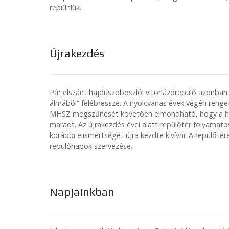
repülniük.
Újrakezdés
Pár elszánt hajdúszoboszlói vitorlázórepülő azonban 
álmából” felébressze. A nyolcvanas évek végén renget
MHSZ megszűnését követően elmondható, hogy a hajd
maradt. Az újrakezdés évei alatt repülőtér folyamat
korábbi elismertségét újra kezdte kivívni. A repülőté
repülőnapok szervezése.
Napjainkban