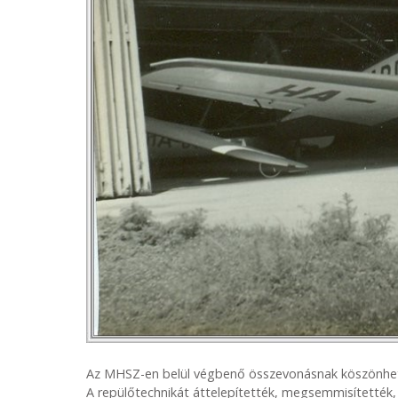
Az MHSZ-en belül végbenő összevonásnak köszönhet
A repülőtechnikát áttelepítették, megsemmisítették,