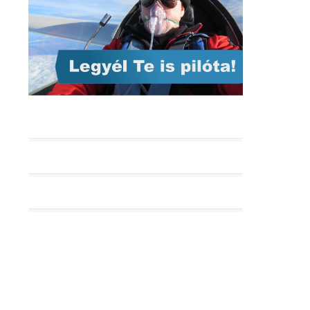
HA-VER és HA-RAP – avagy röviden
a lajstromjelekről
A levegő, mint közeg
Legendák a Levegőben Repülőnap
2017. május 26-28.