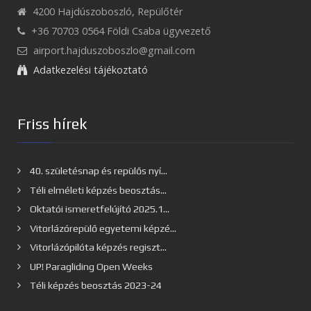
4200 Hajdúszoboszló, Repülőtér
+36 70703 0564 Földi Csaba ügyvezető
airport.hajduszoboszlo@gmail.com
Adatkezelési tájékoztató
Friss hírek
40. születésnap és repülős nyí...
Téli elméleti képzés beosztás...
Oktatói ismeretfelújító 2025.1...
Vitorlázórepülő egyetemi képzé...
Vitorlázópilóta képzés regiszt...
UP! Paragliding Open Weeks
Téli képzés beosztás 2023-24