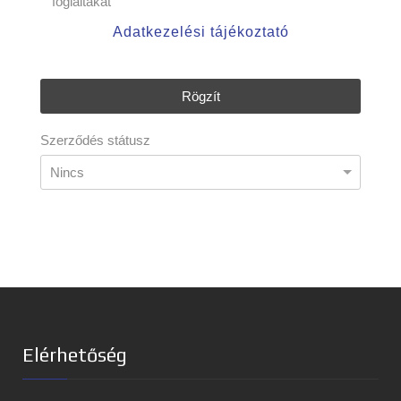
foglaltakat
Adatkezelési tájékoztató
Rögzít
Szerződés státusz
Elérhetőség