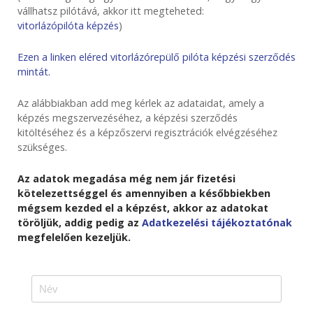
vállhatsz pilótává, akkor itt megteheted:
vitorlázópilóta képzés
)
Ezen a linken eléred vitorlázórepülő pilóta képzési szerződés
mintát.
Az alábbiakban add meg kérlek az adataidat, amely a
képzés megszervezéséhez, a képzési szerződés
kitöltéséhez és a képzőszervi regisztrációk elvégzéséhez
szükséges.
Az adatok megadása még nem jár fizetési
kötelezettséggel és amennyiben a későbbiekben
mégsem kezded el a képzést, akkor az adatokat
töröljük, addig pedig az
Adatkezelési tájékoztatónak
megfelelően kezeljük.