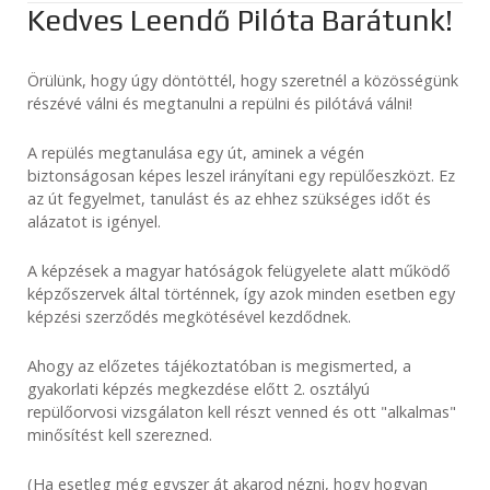
Kedves Leendő Pilóta Barátunk!
Örülünk, hogy úgy döntöttél, hogy szeretnél a közösségünk
részévé válni és megtanulni a repülni és pilótává válni!
A repülés megtanulása egy út, aminek a végén
biztonságosan képes leszel irányítani egy repülőeszközt. Ez
az út fegyelmet, tanulást és az ehhez szükséges időt és
alázatot is igényel.
A képzések a magyar hatóságok felügyelete alatt működő
képzőszervek által történnek, így azok minden esetben egy
képzési szerződés megkötésével kezdődnek.
Ahogy az előzetes tájékoztatóban is megismerted, a
gyakorlati képzés megkezdése előtt 2. osztályú
repülőorvosi vizsgálaton kell részt venned és ott "alkalmas"
minősítést kell szerezned.
(Ha esetleg még egyszer át akarod nézni, hogy hogyan