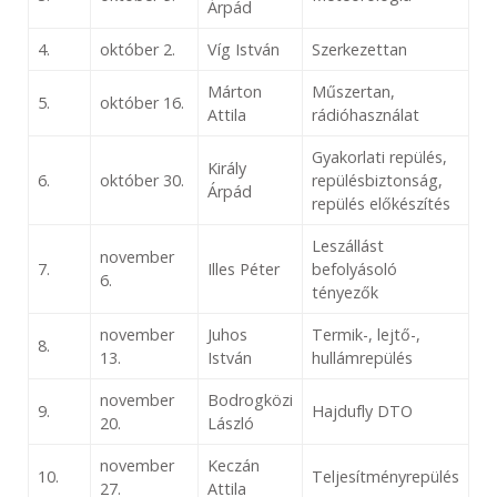
Árpád
4.
október 2.
Víg István
Szerkezettan
Márton
Műszertan,
5.
október 16.
Attila
rádióhasználat
Gyakorlati repülés,
Király
6.
október 30.
repülésbiztonság,
Árpád
repülés előkészítés
Leszállást
november
7.
Illes Péter
befolyásoló
6.
tényezők
november
Juhos
Termik-, lejtő-,
8.
13.
István
hullámrepülés
november
Bodrogközi
9.
Hajdufly DTO
20.
László
november
Keczán
10.
Teljesítményrepülés
27.
Attila