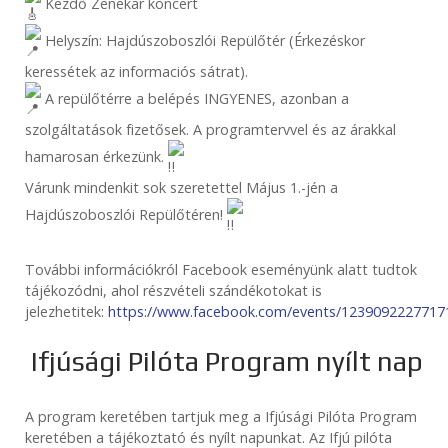
Kezdő Zenekar koncert
Helyszín: Hajdúszoboszlói Repülőtér (Érkezéskor
keressétek az informaciós sátrat).
A repülőtérre a belépés INGYENES, azonban a
szolgáltatások fizetősek. A programtervvel és az árakkal
hamarosan érkezünk.
Várunk mindenkit sok szeretettel Május 1.-jén a
Hajdúszoboszlói Repülőtéren!
További információkról Facebook eseményünk alatt tudtok
tájékozódni, ahol részvételi szándékotokat is
jelezhetitek:
https://www.facebook.com/events/1239092227717
Ifjúsági Pilóta Program nyílt nap
A program keretében tartjuk meg a Ifjúsági Pilóta Program
keretében a tájékoztató és nyílt napunkat. Az Ifjú pilóta