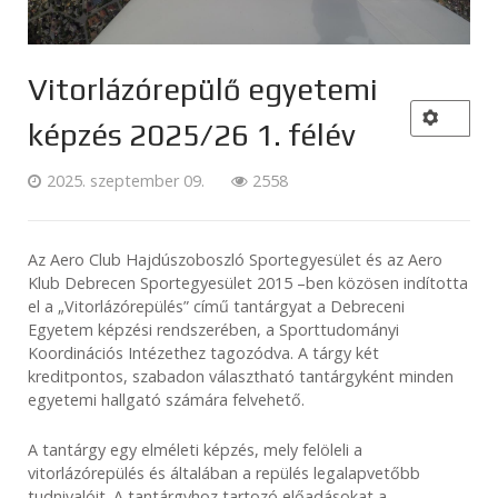
Vitorlázórepülő egyetemi
képzés 2025/26 1. félév
2025. szeptember 09.
2558
Az Aero Club Hajdúszoboszló Sportegyesület és az Aero
Klub Debrecen Sportegyesület 2015 –ben közösen indította
el a „Vitorlázórepülés” című tantárgyat a Debreceni
Egyetem képzési rendszerében, a Sporttudományi
Koordinációs Intézethez tagozódva. A tárgy két
kreditpontos, szabadon választható tantárgyként minden
egyetemi hallgató számára felvehető.
A tantárgy egy elméleti képzés, mely felöleli a
vitorlázórepülés és általában a repülés legalapvetőbb
tudnivalóit. A tantárgyhoz tartozó előadásokat a