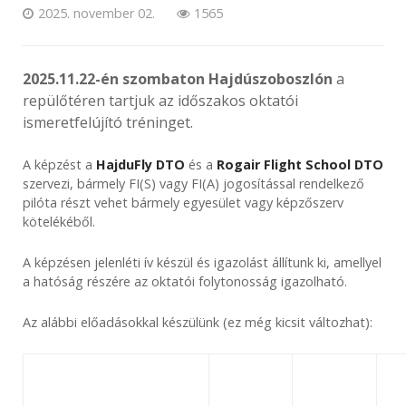
2025. november 02.
1565
2025.11.22-én szombaton Hajdúszoboszlón
a
repülőtéren tartjuk az időszakos oktatói
ismeretfelújító tréninget.
A képzést a
HajduFly DTO
és a
Rogair Flight School DTO
szervezi, bármely FI(S) vagy FI(A) jogosítással rendelkező
pilóta részt vehet bármely egyesület vagy képzőszerv
kötelékéből.
A képzésen jelenléti ív készül és igazolást állítunk ki, amellyel
a hatóság részére az oktatói folytonosság igazolható.
Az alábbi előadásokkal készülünk (ez még kicsit változhat):