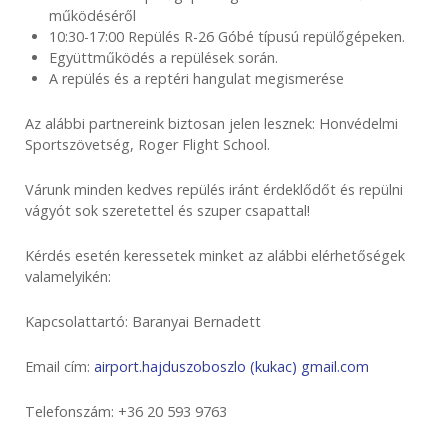
működéséről
10:30-17:00 Repülés R-26 Góbé típusú repülőgépeken.
Együttműködés a repülések során.
A repülés és a reptéri hangulat megismerése
Az alábbi partnereink biztosan jelen lesznek: Honvédelmi
Sportszövetség, Roger Flight School.
Várunk minden kedves repülés iránt érdeklődőt és repülni
vágyót sok szeretettel és szuper csapattal!
Kérdés esetén keressetek minket az alábbi elérhetőségek
valamelyikén:
Kapcsolattartó: Baranyai Bernadett
Email cím:
airport.hajduszoboszlo (kukac) gmail.com
Telefonszám: +36 20 593 9763