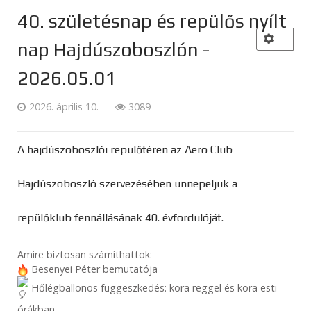
40. születésnap és repülős nyílt
nap Hajdúszoboszlón -
2026.05.01
2026. április 10.
3089
A hajdúszoboszlói repülőtéren az Aero Club
Hajdúszoboszló szervezésében ünnepeljük a
repülőklub fennállásának 40. évfordulóját.
Amire biztosan számíthattok:
Besenyei Péter bemutatója
Hőlégballonos függeszkedés: kora reggel és kora esti
órákban.