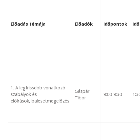
Előadás témája
Előadók
Időpontok
Id
1. A legfrissebb vonatkozó
Gáspár
szabályok és
9:00-9:30
1:3
Tibor
előírások, balesetmegelőzés