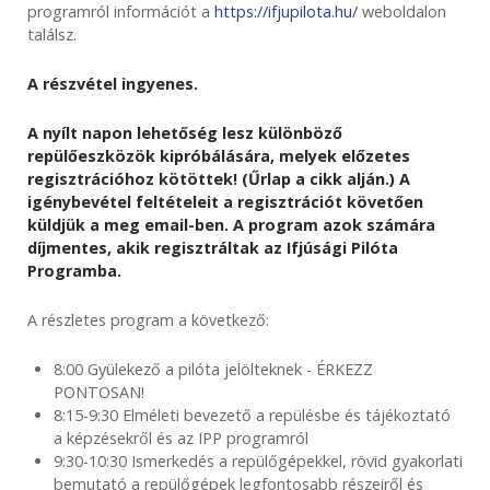
programról információt a
https://ifjupilota.hu/
weboldalon
találsz.
A részvétel ingyenes.
A nyílt napon lehetőség lesz különböző
repülőeszközök kipróbálására, melyek előzetes
regisztrációhoz kötöttek! (Űrlap a cikk alján.) A
igénybevétel feltételeit a regisztrációt követően
küldjük a meg email-ben. A program azok számára
díjmentes, akik regisztráltak az Ifjúsági Pilóta
Programba.
A részletes program a következő:
8:00 Gyülekező a pilóta jelölteknek - ÉRKEZZ
PONTOSAN!
8:15-9:30 Elméleti bevezető a repülésbe és tájékoztató
a képzésekről és az IPP programról
9:30-10:30 Ismerkedés a repülőgépekkel, rövid gyakorlati
bemutató a repülőgépek legfontosabb részeiről és