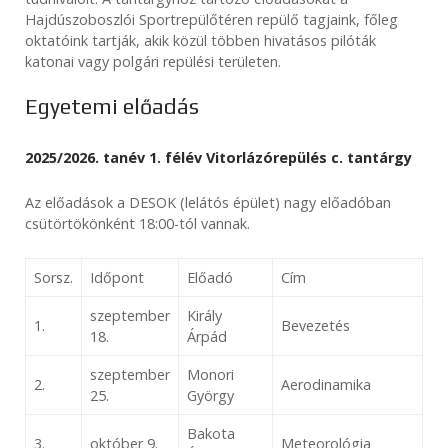
Hajdúszoboszlói Sportrepülőtéren repülő tagjaink, főleg
oktatóink tartják, akik közül többen hivatásos pilóták
katonai vagy polgári repülési területen.
Egyetemi előadás
2025/2026. tanév 1. félév Vitorlázórepülés c. tantárgy
Az előadások a DESOK (lelátós épület) nagy előadóban
csütörtökönként 18:00-tól vannak.
Sorsz.
Időpont
Előadó
Cím
szeptember
Király
1.
Bevezetés
18.
Árpád
szeptember
Monori
2.
Aerodinamika
25.
György
Bakota
3.
október 9.
Meteorológia