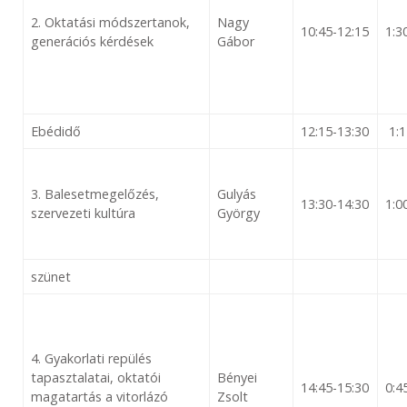
2. Oktatási módszertanok,
Nagy
10:45-12:15
1:3
generációs kérdések
Gábor
Ebéd​idő
12:15-13:30
1:1
3. Balesetmegelőzés,
Gulyás
13:30-14:30
1:0
szervezeti kultúra
György
szünet
4. Gyakorlati repülés
tapasztalatai, oktatói
Bényei
14:45-15:30
0:4
magatartás a vitorlázó
Zsolt